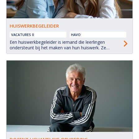
HUISWERKBEGELEIDER
VACATURES 0
HAVO
Een huiswerkbegeleider is iemand die leerlingen
ondersteunt bij het maken van hun huiswerk. Ze
helpen bij het begrijpen van de stof, het plannen van
taken en het ontwikkelen van goede studiegewoonten.
Het gaat dus verder dan alleen het geven van
antwoorden; een huiswerkbegeleider is een soort
persoonlijke coach voor leerlingen.