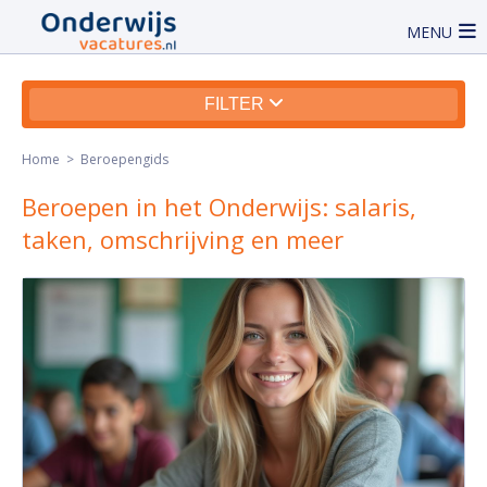
MENU
FILTER
Home
> Beroepengids
Beroepen in het Onderwijs: salaris,
taken, omschrijving en meer