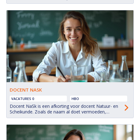
genoemd. De HR-medewerker ondersteunt de
organisatie bij alles wat te maken heeft met
medewerkers: van sollicitatie en indiensttreding tot
personeelsadministratie, contracten, verlof, verzuim,
opleiding, arbeidsvoorwaarden en uitdiensttreding. De
HR-medewerker is vaak...
DOCENT NASK
VACATURES 0
HBO
Docent NaSk is een afkorting voor docent Natuur- en
Scheikunde. Zoals de naam al doet vermoeden,
combineert deze docent beide vakgebieden in zijn of
haar lessen. Het is een veelvoorkomende combinatie,
vooral in de onderbouw van het voortgezet onderwijs
(vmbo, havo, vwo).