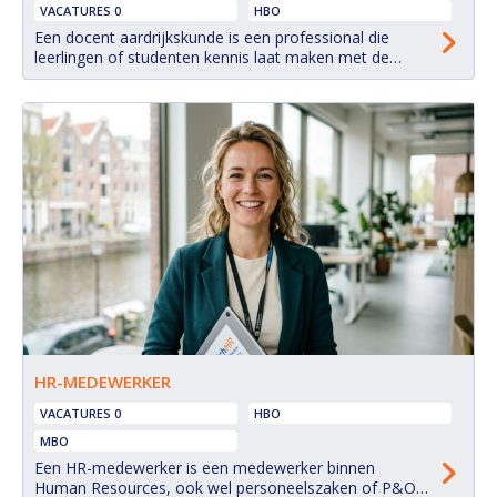
VACATURES 0
HBO
Een docent aardrijkskunde is een professional die
leerlingen of studenten kennis laat maken met de
wereld om hen heen. Ze onderwijzen over landen,
culturen, landschappen, klimaat, bevolkingsgroei en tal
van andere geografische onderwerpen. Het doel is om
leerlingen een kritische blik te geven op ruimtelijke
verschijnselen en processen, zowel in Nederland als...
HR-MEDEWERKER
VACATURES 0
HBO
MBO
Een HR-medewerker is een medewerker binnen
Human Resources, ook wel personeelszaken of P&O