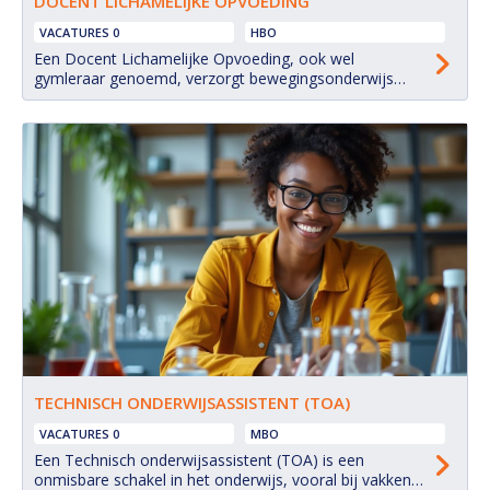
DOCENT LICHAMELIJKE OPVOEDING
VACATURES 0
HBO
Een Docent Lichamelijke Opvoeding, ook wel
gymleraar genoemd, verzorgt bewegingsonderwijs
aan leerlingen in het basisonderwijs, voortgezet
onderwijs of speciaal onderwijs.
TECHNISCH ONDERWIJSASSISTENT (TOA)
VACATURES 0
MBO
Een Technisch onderwijsassistent (TOA) is een
onmisbare schakel in het onderwijs, vooral bij vakken