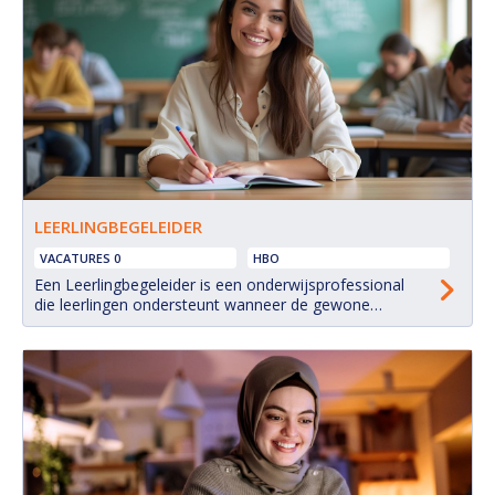
LEERLINGBEGELEIDER
VACATURES 0
HBO
Een Leerlingbegeleider is een onderwijsprofessional
die leerlingen ondersteunt wanneer de gewone
begeleiding door een docent of mentor niet voldoende
is. De ondersteuning kan gericht zijn op leren en
plannen, maar ook op gedrag, emoties, motivatie,
verzuim, problemen thuis of deelname aan de lessen.
De Leerlingbegeleider werkt meestal met leerlingen die
tijdelijk...