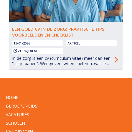
EEN GOED CV IN DE ZORG: PRAKTISCHE TIPS,
VOORBEELDEN EN CHECKLIST
13-01-2026
ARTIKEL
ZORGJOB.NL
In de zorg is een cv (curriculum vitae) meer dan een
“lijstje banen”. Werkgevers willen snel zien: wat je
kunt, waar je bevoegd voor bent en in welke setting
jij het verschil maakt (bijv. VVT, ziekenhuis, GGZ,
gehandicaptenzorg, wijkzorg, jeugdzorg,
huisartsenzorg). Dit artikel helpt je om een cv te
maken dat overzichtelijk is, inhoudelijk sterk én...
HOME
BEROEPENGIDS
VACATURES
SCHOLEN
KANDIDATEN