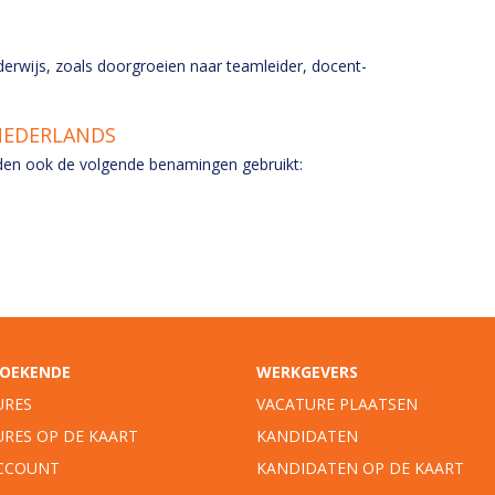
derwijs, zoals doorgroeien naar teamleider, docent-
NEDERLANDS
en ook de volgende benamingen gebruikt:
OEKENDE
WERKGEVERS
URES
VACATURE PLAATSEN
URES OP DE KAART
KANDIDATEN
ACCOUNT
KANDIDATEN OP DE KAART