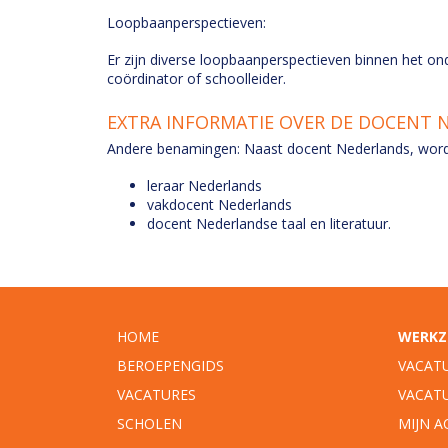
Loopbaanperspectieven:
Er zijn diverse loopbaanperspectieven binnen het on
coördinator of schoolleider.
EXTRA INFORMATIE OVER DE DOCENT 
Andere benamingen: Naast docent Nederlands, word
leraar Nederlands
vakdocent Nederlands
docent Nederlandse taal en literatuur.
HOME
WERKZ
BEROEPENGIDS
VACAT
VACATURES
VACAT
SCHOLEN
MIJN 