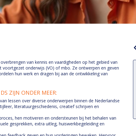
 overbrengen van kennis en vaardigheden op het gebied van
 het voortgezet onderwijs (VO) of mbo. Ze ontwerpen en geven
oordelen hun werk en dragen bij aan de ontwikkeling van
DS ZIJN ONDER MEER:
 van lessen over diverse onderwerpen binnen de Nederlandse
tijlleer, literatuurgeschiedenis, creatief schrijven en
erproces, hen motiveren en ondersteunen bij het behalen van
duele gesprekken, extra uitleg, huiswerkbegeleiding en
 hen feedback geven en hun vorderingen bewaken. Hiervoor