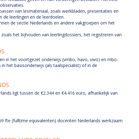
observaties.
passen van lesmateriaal, zoals werkbladen, presentaties en
n de leerlingen en de leerdoelen.
nnen de sectie Nederlands en andere vakgroepen om het
 zoals het bijhouden van leerlingdossiers, het registreren van
DS
n in het voortgezet onderwijs (vmbo, havo, vwo) en mbo-
n het basisonderwijs (als taalspecialist) of in de
NDS
ands ligt tussen de €2.344 en €4.416 euro, afhankelijk van
059 fte (fulltime equivalenten) docenten Nederlands werkzaam