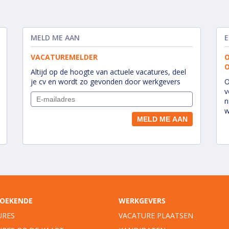
MELD ME AAN
E
VACATUREMELDER
O
O
Altijd op de hoogte van actuele vacatures, deel
je cv en wordt zo gevonden door werkgevers
O
v
n
w
OEKENDE
WERKGEVERS
URES
VACATURE PLAATSEN