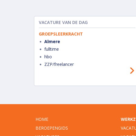
VACATURE VAN DE DAG
GROEPSLEERKRACHT
Almere
fulltime
hbo
ZZP/freelancer
HOME
WERKZ
BEROEPENGIDS
VACAT