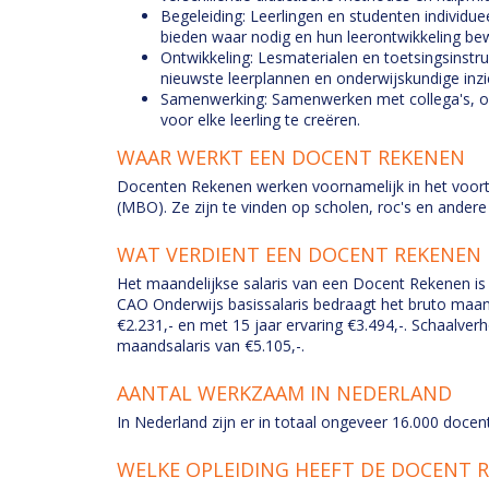
Begeleiding: Leerlingen en studenten individue
bieden waar nodig en hun leerontwikkeling be
Ontwikkeling: Lesmaterialen en toetsingsinstr
nieuwste leerplannen en onderwijskundige inzi
Samenwerking: Samenwerken met collega's, o
voor elke leerling te creëren.
WAAR WERKT EEN DOCENT REKENEN
Docenten Rekenen werken voornamelijk in het voort
(MBO). Ze zijn te vinden op scholen, roc's en andere
WAT VERDIENT EEN DOCENT REKENEN
Het maandelijkse salaris van een Docent Rekenen is 
CAO Onderwijs basissalaris bedraagt het bruto maand
€2.231,- en met 15 jaar ervaring €3.494,-. Schaalve
maandsalaris van €5.105,-.
AANTAL WERKZAAM IN NEDERLAND
In Nederland zijn er in totaal ongeveer 16.000 doc
WELKE OPLEIDING HEEFT DE DOCENT 