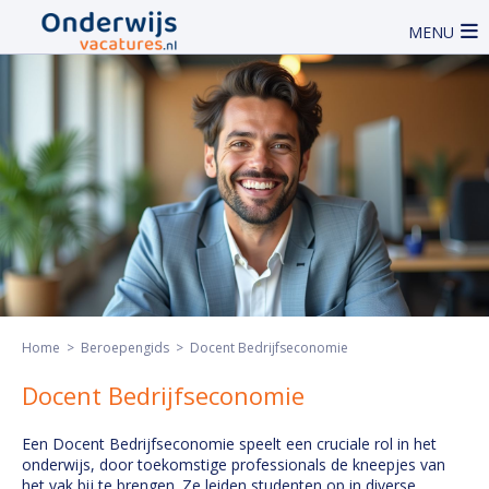
MENU
Home
>
Beroepengids
> Docent Bedrijfseconomie
Docent Bedrijfseconomie
Een Docent Bedrijfseconomie speelt een cruciale rol in het
onderwijs, door toekomstige professionals de kneepjes van
het vak bij te brengen. Ze leiden studenten op in diverse