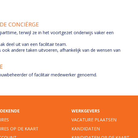
DE CONCIËRGE
arttime, terwijl ze in het voortgezet onderwijs vaker een
 deel uit van een facilitair team.
 ook andere taken uitvoeren, afhankelijk van de wensen van
E
uwbeheerder of facilitair medewerker genoemd.
OEKENDE
WERKGEVERS
URES
VACATURE PLAATSEN
URES OP DE KAART
KANDIDATEN
ACCOUNT
KANDIDATEN OP DE KAART