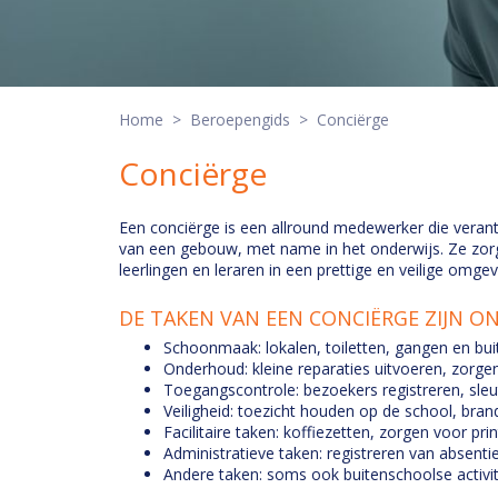
Home
>
Beroepengids
> Conciërge
Conciërge
Een conciërge is een allround medewerker die verant
van een gebouw, met name in het onderwijs. Ze zorge
leerlingen en leraren in een prettige en veilige omge
DE TAKEN VAN EEN CONCIËRGE ZIJN O
Schoonmaak: lokalen, toiletten, gangen en b
Onderhoud: kleine reparaties uitvoeren, zorgen 
Toegangscontrole: bezoekers registreren, sleut
Veiligheid: toezicht houden op de school, bra
Facilitaire taken: koffiezetten, zorgen voor pr
Administratieve taken: registreren van absenti
Andere taken: soms ook buitenschoolse activite