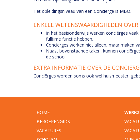
Het opleidingsniveau van een Conciërge is MBO.
ENKELE WETENSWAARDIGHEDEN OVER 
In het basisonderwijs werken conciërges vaak p
fulltime functie hebben.
Conciërges werken niet alleen, maar maken vaak
Naast bovenstaande taken, kunnen conciërges
de school.
EXTRA INFORMATIE OVER DE CONCIËRG
Conciërges worden soms ook wel huismeester, gebo
HOME
WERKZ
BEROEPENGIDS
VACAT
VACATURES
VACAT
SCHOLEN
MIJN 